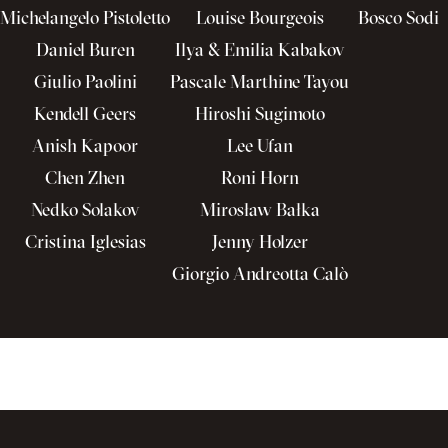
Michelangelo Pistoletto
Louise Bourgeois
Bosco Sodi
Daniel Buren
Ilya & Emilia Kabakov
Giulio Paolini
Pascale Marthine Tayou
Kendell Geers
Hiroshi Sugimoto
Anish Kapoor
Lee Ufan
Chen Zhen
Roni Horn
Nedko Solakov
Mirosław Bałka
Cristina Iglesias
Jenny Holzer
Giorgio Andreotta Calò