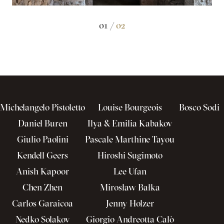
01 /
02
Michelangelo Pistoletto
Louise Bourgeois
Bosco Sodi
Daniel Buren
Ilya & Emilia Kabakov
Giulio Paolini
Pascale Marthine Tayou
Kendell Geers
Hiroshi Sugimoto
Anish Kapoor
Lee Ufan
Chen Zhen
Mirosław Bałka
Carlos Garaicoa
Jenny Holzer
Nedko Solakov
Giorgio Andreotta Calò